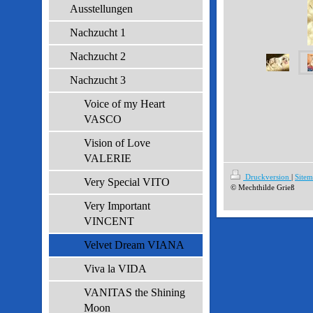
Ausstellungen
Nachzucht 1
Nachzucht 2
Nachzucht 3
Voice of my Heart
VASCO
Vision of Love
VALERIE
Druckversion
|
Site
Very Special VITO
© Mechthilde Grieß
Very Important
VINCENT
Velvet Dream VIANA
Viva la VIDA
VANITAS the Shining
Moon