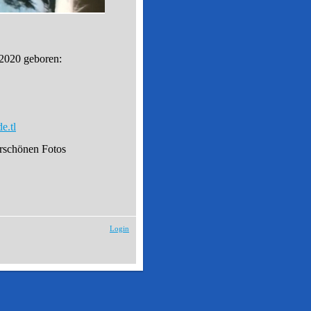
2020 geboren:
e.tl
erschönen Fotos
Login