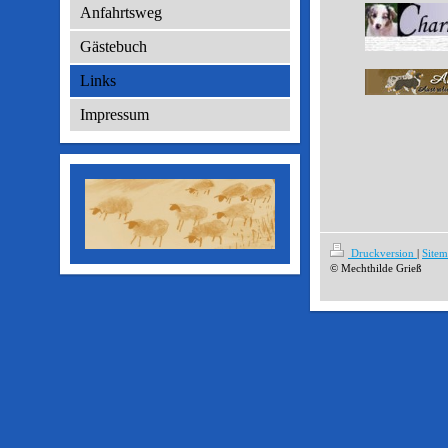
Anfahrtsweg
Gästebuch
Links
Impressum
Druckversion
|
Site
© Mechthilde Grieß