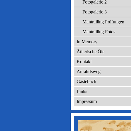
Fotogalerie 2
Fotogalerie 3
Mantrailing Prüfungen
Mantrailing Fotos
In Memory
Ätherische Öle
Kontakt
Anfahrtsweg
Gästebuch
Links
Impressum