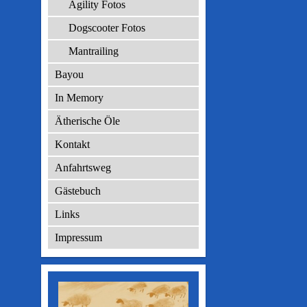
Agility Fotos
Dogscooter Fotos
Mantrailing
Bayou
In Memory
Ätherische Öle
Kontakt
Anfahrtsweg
Gästebuch
Links
Impressum