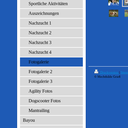
Sportliche Aktivitäten
Auszeichnungen
Nachzucht 1
Nachzucht 2
Nachzucht 3
Nachzucht 4
Fotogalerie
Fotogalerie 2
Druckversion
|
Site
© Mechthilde Grieß
Fotogalerie 3
Agility Fotos
Dogscooter Fotos
Mantrailing
Bayou