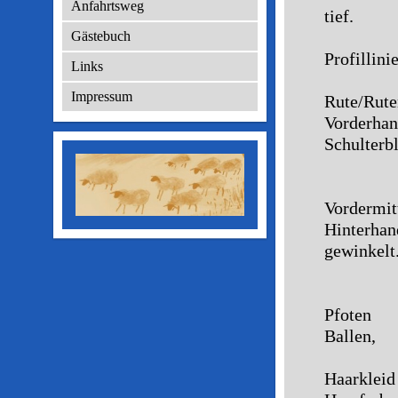
Anfahrtsweg
tief.
Gut g
Gästebuch
Profillini
Links
mäßi
Impressum
Rute/Rut
Vorderh
Schulterbl
fast 
Grade
Vordermit
Hinterh
gewinkelt
Mitte
Senkr
Pfoten 
Ballen,
ausr
Haarkle