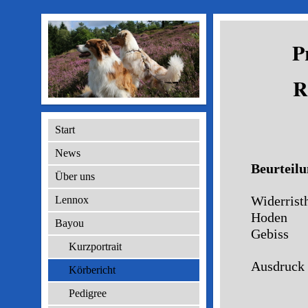
P
R
Start
News
Beurteil
Über uns
Widerri
Lennox
Hod
Bayou
Gebis
Kurzportrait
Ausdruc
Körbericht
Etwa
Pedigree