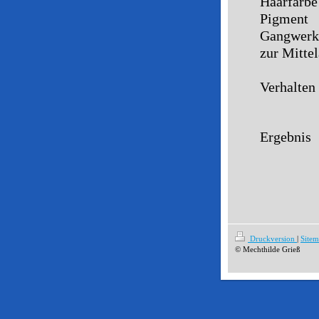
Haarfar
Pigmen
Gangwer
zur Mittel
wenig
Verhalt
Ergebn
Druckversion
|
Site
© Mechthilde Grieß