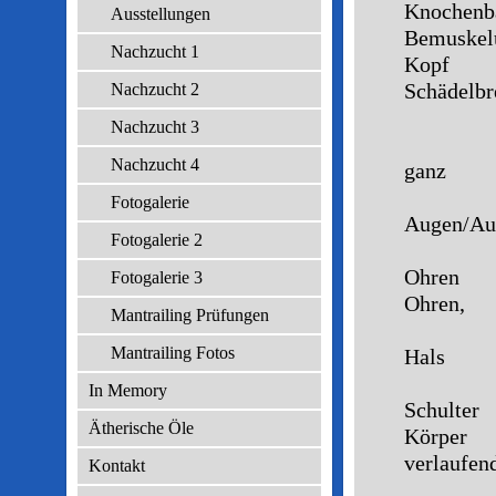
Knochen
Ausstellungen
Bemusk
Nachzucht 1
Kopf P
Schädelbre
Nachzucht 2
Korre
Nachzucht 3
Paral
Nachzucht 4
ganz
gera
Fotogalerie
Augen/Au
Fotogalerie 2
ber
Ohren 
Fotogalerie 3
Ohren,
Mantrailing Prüfungen
rasse
Mantrailing Fotos
Hals 
har
In Memory
Schulter
Ätherische Öle
Körper
verlaufen
Kontakt
Krupp