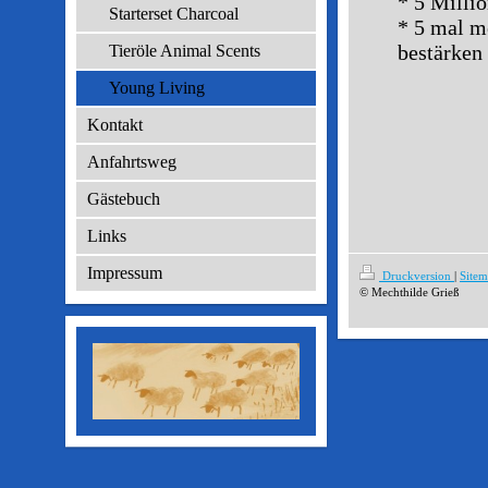
* 5 Milli
Starterset Charcoal
* 5 mal m
bestärken
Tieröle Animal Scents
Young Living
Kontakt
Anfahrtsweg
Gästebuch
Links
Impressum
Druckversion
|
Site
© Mechthilde Grieß