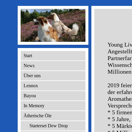
Young Liv
Angestell
Start
Partnerfar
Wissensch
News
Millionen
Über uns
2019 feie
Lennox
der erfah
Bayou
Aromather
Versprech
In Memory
* 5 firme
Ätherische Öle
* 5 Jahre
* 5 Märkte
Starterset Dew Drop